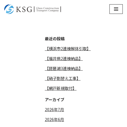
コ
ン
テ
ン
最近の投稿
ツ
【横浜市2連棟解体引取】
へ
ス
【福井県2連棟納品】
キ
【琵琶湖3連棟納品】
ッ
【硝子割替え工事】
プ
【網戸新規取付】
アーカイブ
2026年7月
2026年6月